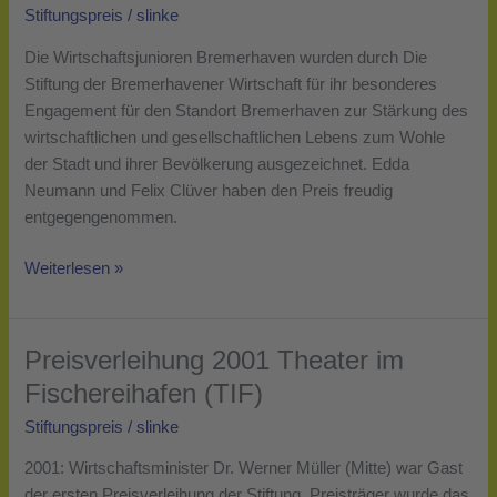
Industrie-
Stiftungspreis
/
slinke
und
Die Wirtschaftsjunioren Bremerhaven wurden durch Die
Handelskammer
Stiftung der Bremerhavener Wirtschaft für ihr besonderes
Bremerhaven
Engagement für den Standort Bremerhaven zur Stärkung des
e.V.
wirtschaftlichen und gesellschaftlichen Lebens zum Wohle
für
der Stadt und ihrer Bevölkerung ausgezeichnet. Edda
das
Neumann und Felix Clüver haben den Preis freudig
Projekt
entgegengenommen.
„Ein
Tag
Weiterlesen »
Azubi“
Preisverleihung 2001 Theater im
Preisverleihung
2001
Fischereihafen (TIF)
Theater
Stiftungspreis
/
slinke
im
Fischereihafen
2001: Wirtschaftsminister Dr. Werner Müller (Mitte) war Gast
(TIF)
der ersten Preisverleihung der Stiftung. Preisträger wurde das