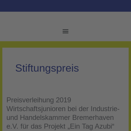
Zum
Inhalt
springen
Stiftungspreis
Preisverleihung 2019
Preisverleihung
2019
Wirtschaftsjunioren bei der Industrie-
Wirtschaftsjunioren
und Handelskammer Bremerhaven
bei
e.V. für das Projekt „Ein Tag Azubi“
der